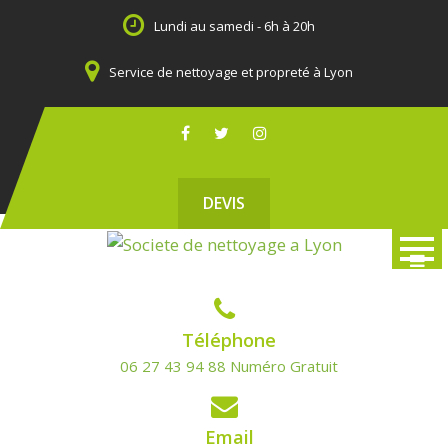
Skip
Lundi au samedi - 6h à 20h
to
content
Service de nettoyage et propreté à Lyon
DEVIS
Téléphone
06 27 43 94 88 Numéro Gratuit
Email