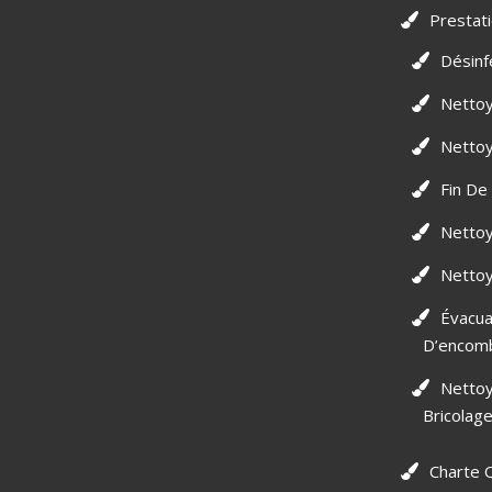
Prestat
Désinf
Netto
Netto
Fin De
Netto
Nettoy
Évacua
D’encom
Nettoy
Bricolag
Charte Q