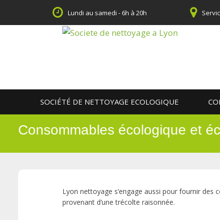
Skip
Lundi au samedi - 6h à 20h
Servi
to
content
SOCIÉTÉ DE NETTOYAGE ECOLOGIQUE
CO
Consommables écologique et éc
Lyon nettoyage s’engage aussi pour fournir des 
provenant d’une trécolte raisonnée.