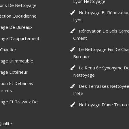
Lyon Nettoyage
ions De Nettoyage
Nettoyage Et Rénovation
ection Quotidienne
Lyon
yage De Bureaux
Rénovation De Sols Carr
Ciment
yage D’appartement
Le Nettoyage Fin De Cha
 Chantier
Bureaux
yage D’Immeuble
La Rentrée Synonyme D
age Extérieur
Nettoyage
tion Et Débarras
Des Terrasses Nettoyée
brants
L’été
age Et Travaux De
Nettoyage D’une Toiture
e
ualité