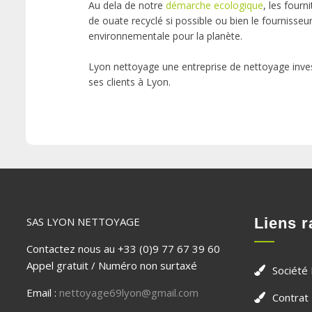
Au dela de notre
démarche ecologique
, les fourn
de ouate recyclé si possible ou bien le fournisseu
environnementale pour la planète.
Lyon nettoyage une entreprise de nettoyage invest
ses clients à Lyon.
SAS LYON NETTOYAGE
Liens r
Contactez nous au +33 (0)9 77 67 39 60
Appel gratuit / Numéro non surtaxé
Société
Email :
nettoyage69lyon@gmail.com
Contrat