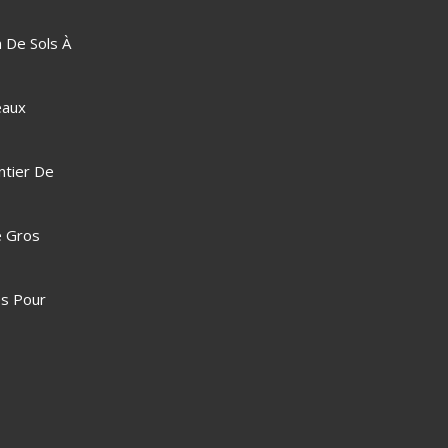
 De Sols À
eaux
ntier De
e Gros
s Pour