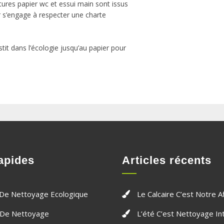
itures papier wc et essui main sont issus
r s’engage à respecter une charte
it dans l’écologie jusqu’au papier pour
apides
Articles récents
 De Nettoyage Ecologique
Le Calcaire C’est Notre Af
 De Nettoyage
L’été C’est Nettoyage In