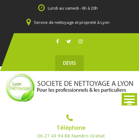
Skip
Lundi au samedi - 6h à 20h
to
content
Service de nettoyage et propreté à Lyon
DEVIS
Téléphone
06 27 43 94 88 Numéro Gratuit